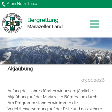
Direkt zum Inhalt
Alpin Notruf: 140
Bergrettung
Mariazeller Land
Home
Mannschaft
Akjaübung
News
03.01.2026
Chronik
Anfang des Jahres führten wir unsere jährliche
Funktionäre
Akjaübung auf der Mariazeller Bürgeralpe durch.
Am Programm standen wie immer die
Gründung
Verletztenversorgung auf der Piste und das sichere