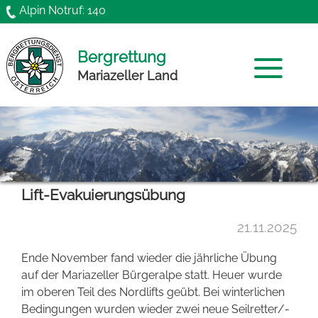
Direkt zum Inhalt
Alpin Notruf: 140
Bergrettung
Mariazeller Land
Home
Mannschaft
Lift-Evakuierungsübung
News
21.11.2025
Chronik
Ende November fand wieder die jährliche Übung
Funktionäre
auf der Mariazeller Bürgeralpe statt. Heuer wurde
im oberen Teil des Nordlifts geübt. Bei winterlichen
Gründung
Bedingungen wurden wieder zwei neue Seilretter/-