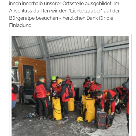
innen innerhalb unserer Ortsstelle ausgebildet. Im
Förderer werden
Anschluss durften wir den "Lichterzauber" auf der
Bürgeralpe besuchen - herzlichen Dank für die
Einladung.
Kontakt