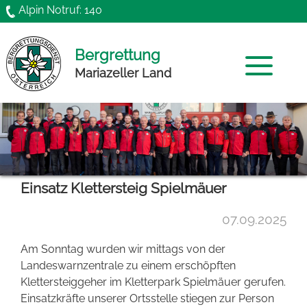
Direkt zum Inhalt
Alpin Notruf: 140
Bergrettung
Mariazeller Land
Home
Mannschaft
Einsatz Klettersteig Spielmäuer
News
07.09.2025
Chronik
Am Sonntag wurden wir mittags von der
Funktionäre
Landeswarnzentrale zu einem erschöpften
Klettersteiggeher im Kletterpark Spielmäuer gerufen.
Gründung
Einsatzkräfte unserer Ortsstelle stiegen zur Person