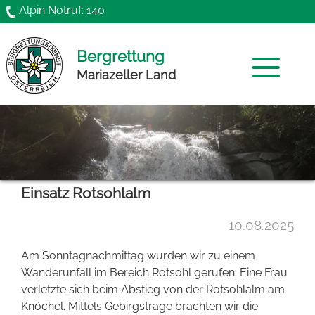
Direkt zum Inhalt
Alpin Notruf: 140
Bergrettung
Mariazeller Land
Home
Mannschaft
Einsatz Rotsohlalm
News
10.08.2025
Chronik
Am Sonntagnachmittag wurden wir zu einem
Funktionäre
Wanderunfall im Bereich Rotsohl gerufen. Eine Frau
verletzte sich beim Abstieg von der Rotsohlalm am
Gründung
Knöchel. Mittels Gebirgstrage brachten wir die